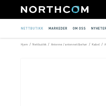
NETTBUTIKK
MARKEDER
OM OSS
NYHETE
/
/
/
/
Hjem
Nettbutikk
Antenne / antennetilbehør
Kabel