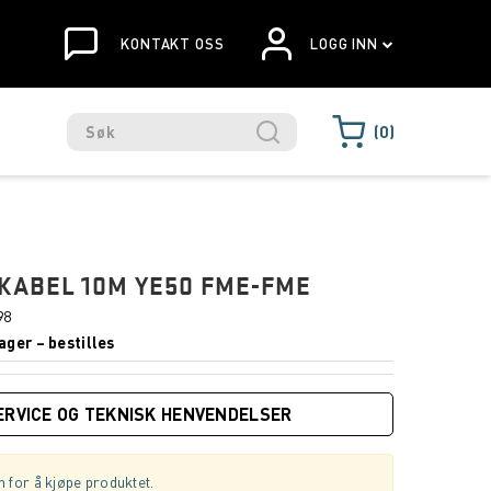
KONTAKT OSS
LOGG INN
0
KABEL 10M YE50 FME-FME
98
ager – bestilles
ERVICE OG TEKNISK HENVENDELSER
 for å kjøpe produktet.