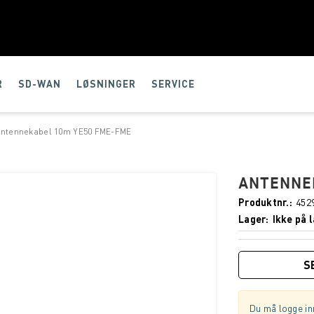
R
SD-WAN
LØSNINGER
SERVICE
Antennekabel 10m YE50 FME-FME
ANTENNE
Produktnr.
452
Lager
Ikke på l
S
Du må logge inn