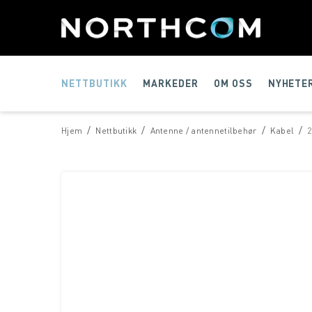
NETTBUTIKK
MARKEDER
OM OSS
NYHETE
/
/
/
/
Hjem
Nettbutikk
Antenne / antennetilbehør
Kabel
2