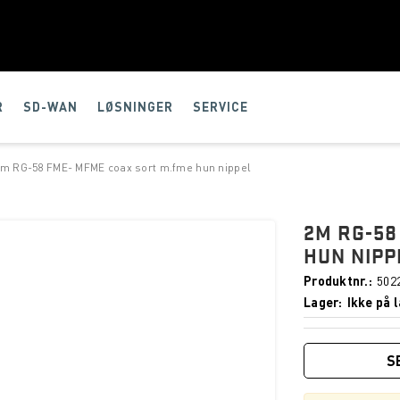
R
SD-WAN
LØSNINGER
SERVICE
m RG-58 FME- MFME coax sort m.fme hun nippel
2M RG-58
HUN NIPP
Produktnr.
502
Lager
Ikke på l
S