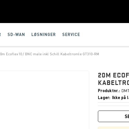
R
SD-WAN
LØSNINGER
SERVICE
0m Ecoflex10 / BNC male inkl Schill Kabeltromle GT310-RM
20M ECOF
KABELTR
Produktnr.
DMT
Lager
Ikke på l
S