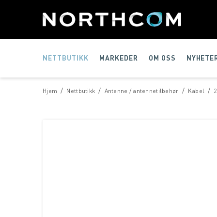
NETTBUTIKK
MARKEDER
OM OSS
NYHETE
/
/
/
/
Hjem
Nettbutikk
Antenne / antennetilbehør
Kabel
2