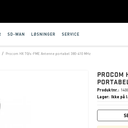
R
SD-WAN
LØSNINGER
SERVICE
/
t
Procom HX 70/s-FME Antenne portabel 380-410 MHz
PROCOM 
PORTABEL
Produktnr.
140
Lager
Ikke på l
S