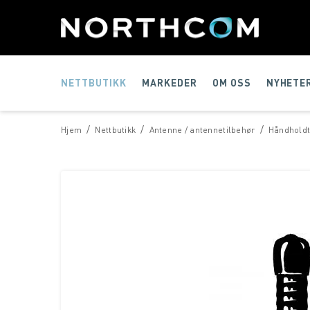
NETTBUTIKK
MARKEDER
OM OSS
NYHETE
/
/
/
Hjem
Nettbutikk
Antenne / antennetilbehør
Håndhold