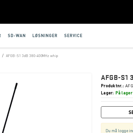
R
SD-WAN
LØSNINGER
SERVICE
/
t
AFGB-S1 3dB 380-400MHz whip
AFGB-S1 
Produktnr.
AFG
Lager
På lager
S
Du må logge inn