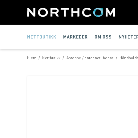
NETTBUTIKK
MARKEDER
OM OSS
NYHETE
/
/
/
Hjem
Nettbutikk
Antenne / antennetilbehør
Håndhold