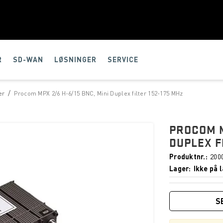
R
SD-WAN
LØSNINGER
SERVICE
/
er
Procom MPX 2/6 H-6/15 BNC, Mini Duplex filter 152-175 MHz
PROCOM M
DUPLEX F
Produktnr.
200
Lager
Ikke på l
S