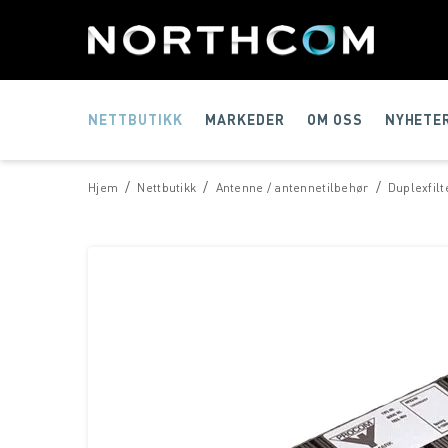
NETTBUTIKK
MARKEDER
OM OSS
NYHETE
/
/
/
Hjem
Nettbutikk
Antenne / antennetilbehør
Duplexfilt