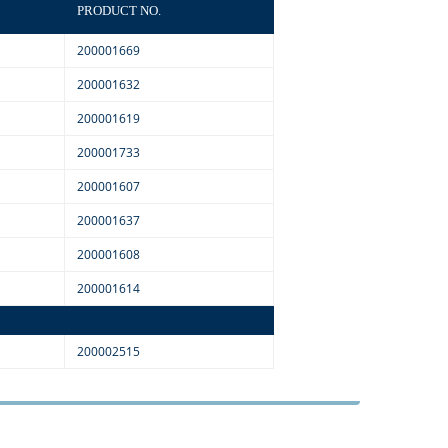
PRODUCT NO.
200001669
200001632
200001619
200001733
200001607
200001637
200001608
200001614
200002515