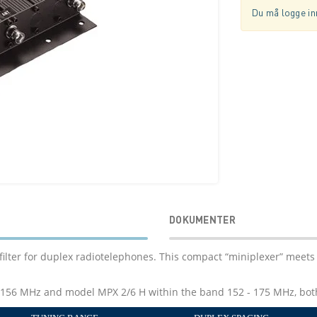
Du må logge inn
DOKUMENTER
filter for duplex radiotelephones. This compact “miniplexer” meet
-156 MHz and model MPX 2/6 H within the band 152 - 175 MHz, bo