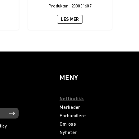
Produktnr.
200001607
LES MER
MENY
Nettbutikk
Markeder
Forhandlere
Om oss
licy
Nyheter