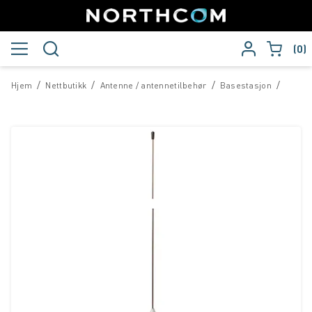
0
/
/
/
/
Hjem
Nettbutikk
Antenne / antennetilbehør
Basestasjon