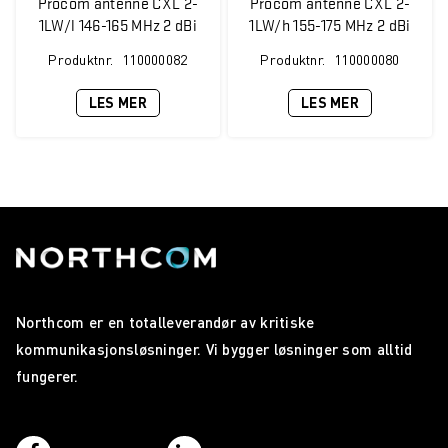
Procom antenne CXL 2-
Procom antenne CXL 2-
1LW/l 146-165 MHz 2 dBi
1LW/h 155-175 MHz 2 dBi
Produktnr.
110000082
Produktnr.
110000080
LES MER
LES MER
Northcom er en totalleverandør av kritiske
kommunikasjonsløsninger. Vi bygger løsninger som alltid
fungerer.