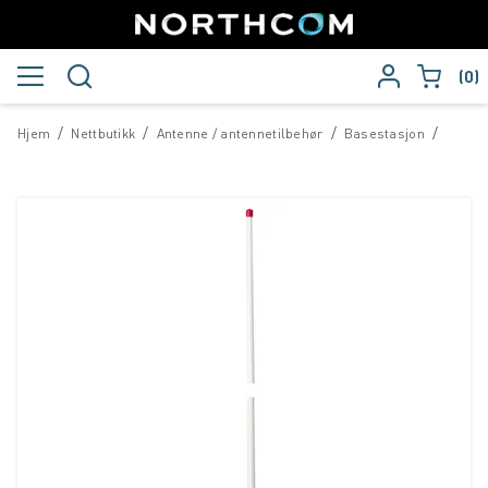
0
/
/
/
/
Hjem
Nettbutikk
Antenne / antennetilbehør
Basestasjon