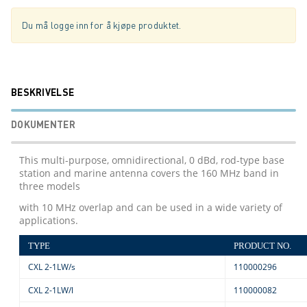
Du må logge inn for å kjøpe produktet.
BESKRIVELSE
DOKUMENTER
This multi-purpose, omnidirectional, 0 dBd, rod-type base
station and marine antenna covers the 160 MHz band in
three models
with 10 MHz overlap and can be used in a wide variety of
applications.
TYPE
PRODUCT NO.
CXL 2-1LW/s
110000296
CXL 2-1LW/l
110000082