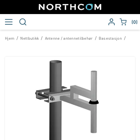
0
/
/
/
/
Hjem
Nettbutikk
Antenne / antennetilbehør
Basestasjon