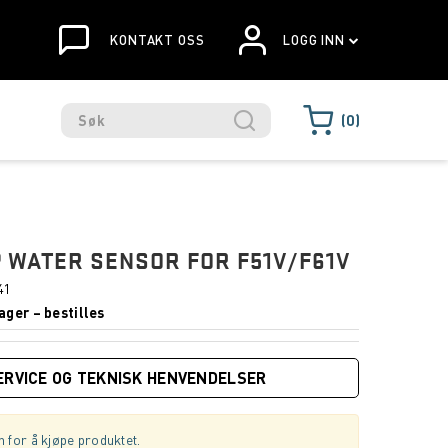
KONTAKT OSS
LOGG INN
0
 WATER SENSOR FOR F51V/F61V
41
ager – bestilles
ERVICE OG TEKNISK HENVENDELSER
 for å kjøpe produktet.