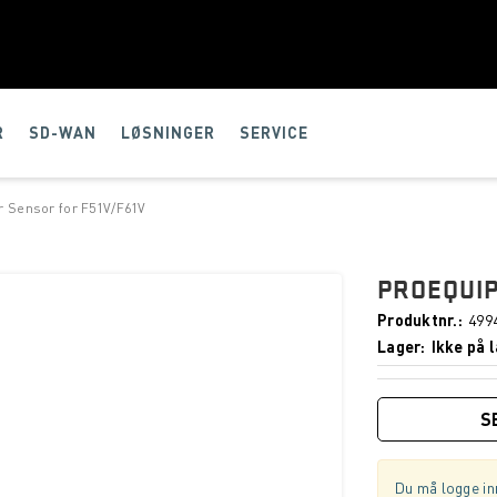
R
SD-WAN
LØSNINGER
SERVICE
r Sensor for F51V/F61V
PROEQUIP
Produktnr.
499
Lager
Ikke på l
S
Du må logge inn