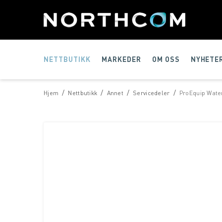
NETTBUTIKK
MARKEDER
OM OSS
NYHETE
/
/
/
/
Hjem
Nettbutikk
Annet
Servicedeler
ProEquip Wate