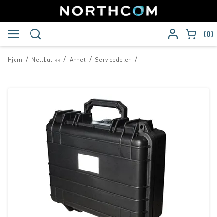
0
/
/
/
/
Hjem
Nettbutikk
Annet
Servicedeler