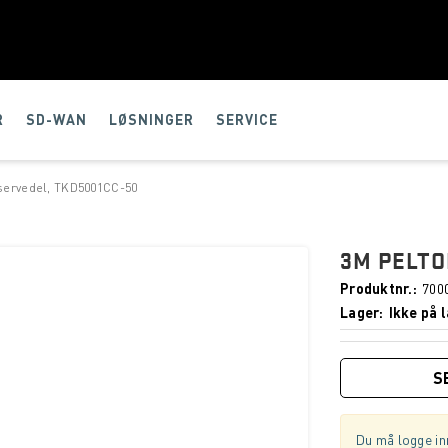
R
SD-WAN
LØSNINGER
SERVICE
ervedel, TKD5001CC-50
3M PELTO
Produktnr.
700
Lager
Ikke på l
S
Du må logge inn