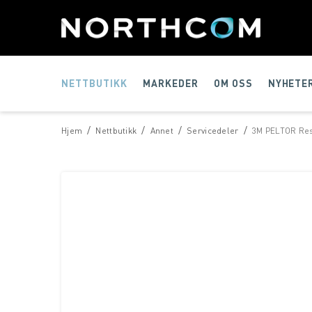
NETTBUTIKK
MARKEDER
OM OSS
NYHETE
/
/
/
/
Hjem
Nettbutikk
Annet
Servicedeler
3M PELTOR Res