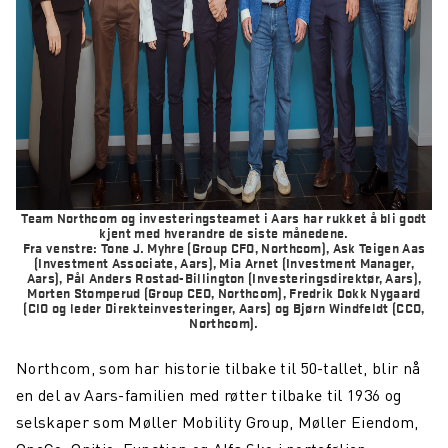
Team Northcom og investeringsteamet i Aars har rukket å bli godt
kjent med hverandre de siste månedene.
Fra venstre: Tone J. Myhre (Group CFO, Northcom), Ask Teigen Aas
(Investment Associate, Aars), Mia Arnet (Investment Manager,
Aars), Pål Anders Rostad-Billington (Investeringsdirektør, Aars),
Morten Stomperud (Group CEO, Northcom), Fredrik Dokk Nygaard
(CIO og leder Direkteinvesteringer, Aars) og Bjørn Windfeldt (CCO,
Northcom).
Northcom, som har historie tilbake til 50-tallet, blir nå
en del av Aars-familien med røtter tilbake til 1936 og
selskaper som Møller Mobility Group, Møller Eiendom,