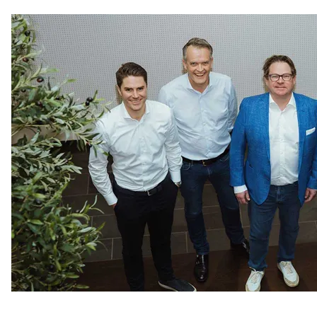
UBR LTE - Remote Worker Solution
PDX - Instantly connect from anywhere
Korona-tiltak
OBRE med nytt operativt samband-aktivt hørselvern
Årets Räckvidd er ute
Øvre Romerike Brann og Redning IKS velger INVISIO
kommunikasjonssystem