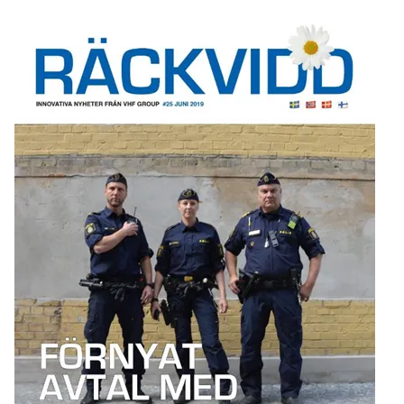
år
Northcom skal levere kommersielle radio- og 5G-
systemer til Forsvaret
Sepura SCL3 – håndterminal for virksomhetskritisk
kommunikasjon
Northcom News #7
INVISIO Link™ – trådløs intercom for maksimal mobilitet
og sikker kommunikasjon
Hedmarken brannvesen satser på moderne kommunikasjon
og bedre hørselvern