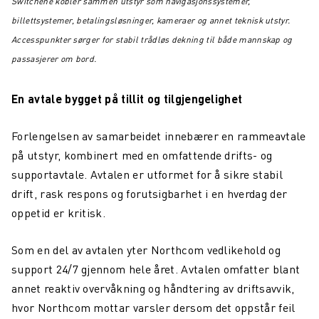
Switchene kobler sammen utstyr som navigasjonssystemer,
billettsystemer, betalingsløsninger, kameraer og annet teknisk utstyr.
Accesspunkter sørger for stabil trådløs dekning til både mannskap og
passasjerer om bord.
En avtale bygget på tillit og tilgjengelighet
Forlengelsen av samarbeidet innebærer en rammeavtale
på utstyr, kombinert med en omfattende drifts- og
supportavtale. Avtalen er utformet for å sikre stabil
drift, rask respons og forutsigbarhet i en hverdag der
oppetid er kritisk.
Som en del av avtalen yter Northcom vedlikehold og
support 24/7 gjennom hele året. Avtalen omfatter blant
annet reaktiv overvåkning og håndtering av driftsavvik,
hvor Northcom mottar varsler dersom det oppstår feil