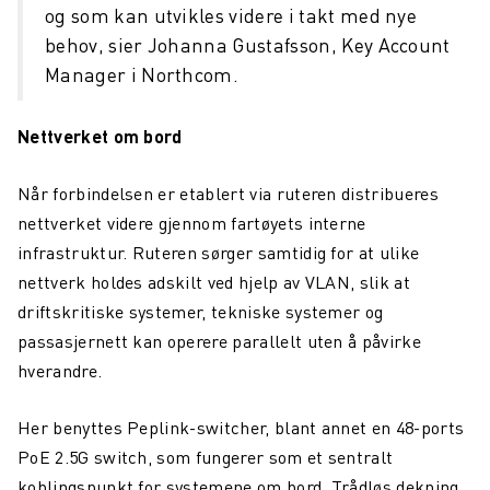
og som kan utvikles videre i takt med nye
behov, sier Johanna Gustafsson, Key Account
Manager i Northcom.
Nettverket om bord
Når forbindelsen er etablert via ruteren distribueres
nettverket videre gjennom fartøyets interne
infrastruktur. Ruteren sørger samtidig for at ulike
nettverk holdes adskilt ved hjelp av VLAN, slik at
driftskritiske systemer, tekniske systemer og
passasjernett kan operere parallelt uten å påvirke
hverandre.
Her benyttes Peplink-switcher, blant annet en 48-ports
PoE 2.5G switch, som fungerer som et sentralt
koblingspunkt for systemene om bord. Trådløs dekning