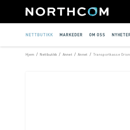
NETTBUTIKK
MARKEDER
OM OSS
NYHETE
/
/
/
/
Hjem
Nettbutikk
Annet
Annet
Transportkasse Orion