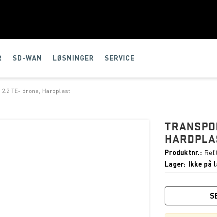
R
SD-WAN
LØSNINGER
SERVICE
 2.2 TE- drone, Hardplast
TRANSPOR
HARDPLA
Produktnr.
Ref
Lager
Ikke på l
S