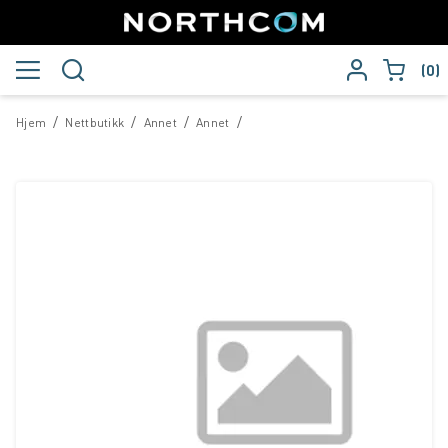
0
/
/
/
/
Hjem
Nettbutikk
Annet
Annet