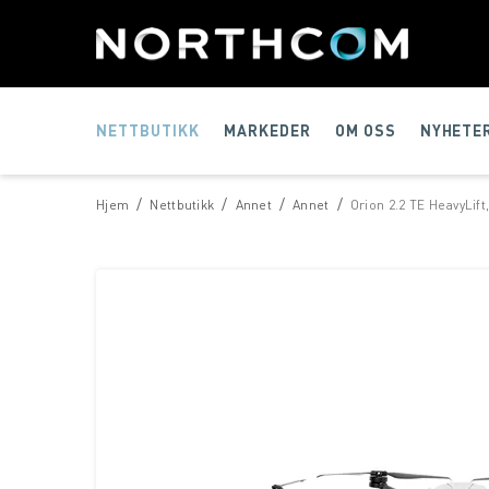
NETTBUTIKK
MARKEDER
OM OSS
NYHETE
/
/
/
/
Hjem
Nettbutikk
Annet
Annet
Orion 2.2 TE HeavyLif