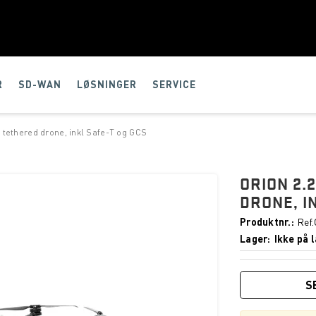
R
SD-WAN
LØSNINGER
SERVICE
t, tethered drone, inkl Safe-T og GCS
ORION 2.
DRONE, I
Produktnr.
Ref
Lager
Ikke på l
S