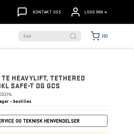
KONTAKT OSS
LOGG INN
0
2 TE HEAVYLIFT, TETHERED
NKL SAFE-T OG GCS
.O22.HL
ager – bestilles
ERVICE OG TEKNISK HENVENDELSER