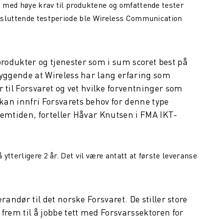
 med høye krav til produktene og omfattende tester
vsluttende testperiode ble Wireless Communication
produkter og tjenester som i sum scoret best på
tryggende at Wireless har lang erfaring som
il Forsvaret og vet hvilke forventninger som
 kan innfri Forsvarets behov for denne type
fremtiden, forteller Håvar Knutsen i FMA IKT-
tterligere 2 år. Det vil være antatt at første leveranse
erandør til det norske Forsvaret. De stiller store
r frem til å jobbe tett med Forsvarssektoren for