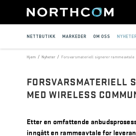
NETTBUTIKK
MARKEDER
OM OSS
NYHETE
/
/
Hjem
Nyheter
Forsvarsmateriell signerer rammeavtale
FORSVARSMATERIELL 
MED WIRELESS COMMUN
Etter en omfattende anbudsprosess
inngått en rammeavtale for levera