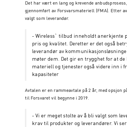
Det har vært en lang og krevende anbudsprosess,
gjennomført av Forsvarsmateriell (FMA). Etter a
valgt som leverandør.
- Wireless` tilbud inneholdt anerkjente 
pris og kvalitet. Deretter er det også be
leverandør av kommunikasjonsløsninger t
møter dem. Det gir en trygghet for at de
materiell og tjenester også videre inn i 
kapasiteter
Avtalen er en rammeavtale på 2 år, med opsjon på y
til Forsvaret vil begynne i 2019.
- Vi er meget stolte av å bli valgt som lev
krav til produkter og leverandører. Vi se