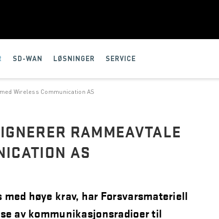
R
SD-WAN
LØSNINGER
SERVICE
 med Wireless Communication AS
SIGNERER RAMMEAVTALE
ICATION AS
 med høye krav, har Forsvarsmateriell
nse av kommunikasjonsradioer til