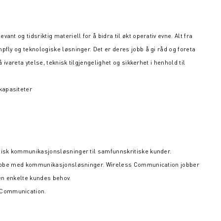
nt og tidsriktig materiell for å bidra til økt operativ evne. Alt fra
pfly og teknologiske løsninger. Det er deres jobb å gi råd og foreta
å ivareta ytelse, teknisk tilgjengelighet og sikkerhet i henhold til
kapasiteter
itisk kommunikasjonsløsninger til samfunnskritiske kunder.
 å jobbe med kommunikasjonsløsninger. Wireless Communication jobber
en enkelte kundes behov.
 Communication.