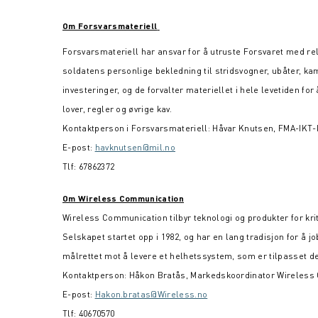
Om Forsvarsmateriell
Forsvarsmateriell har ansvar for å utruste Forsvaret med releva
soldatens personlige bekledning til stridsvogner, ubåter, kam
investeringer, og de forvalter materiellet i hele levetiden for 
lover, regler og øvrige kav.
Kontaktperson i Forsvarsmateriell: Håvar Knutsen, FMA-IKT-
E-post:
havknutsen@mil.no
Tlf: 67862372
Om Wireless Communication
Wireless Communication tilbyr teknologi og produkter for kr
Selskapet startet opp i 1982, og har en lang tradisjon for
målrettet mot å levere et helhetssystem, som er tilpasset d
Kontaktperson: Håkon Bratås, Markedskoordinator Wireless
E-post:
Hakon.bratas@Wireless.no
Tlf: 40670570