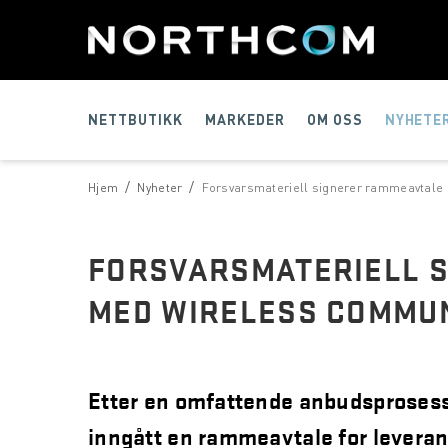
NETTBUTIKK
MARKEDER
OM OSS
NYHETE
/
/
Hjem
Nyheter
Forsvarsmateriell signerer rammeavtale
FORSVARSMATERIELL 
MED WIRELESS COMMUN
Etter en omfattende anbudsprosess
inngått en rammeavtale for levera