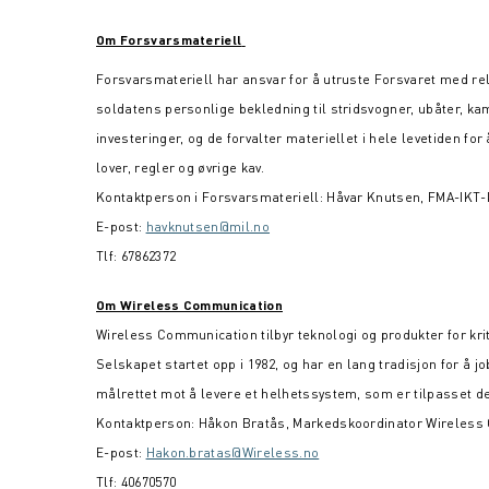
Om Forsvarsmateriell
Forsvarsmateriell har ansvar for å utruste Forsvaret med releva
soldatens personlige bekledning til stridsvogner, ubåter, kam
investeringer, og de forvalter materiellet i hele levetiden for 
lover, regler og øvrige kav.
Kontaktperson i Forsvarsmateriell: Håvar Knutsen, FMA-IKT-
E-post:
havknutsen@mil.no
Tlf: 67862372
Om Wireless Communication
Wireless Communication tilbyr teknologi og produkter for kr
Selskapet startet opp i 1982, og har en lang tradisjon for
målrettet mot å levere et helhetssystem, som er tilpasset d
Kontaktperson: Håkon Bratås, Markedskoordinator Wireless
E-post:
Hakon.bratas@Wireless.no
Tlf: 40670570