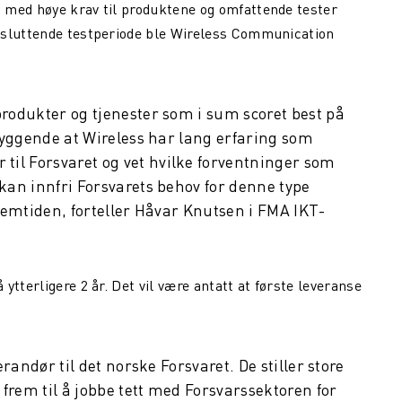
 med høye krav til produktene og omfattende tester
vsluttende testperiode ble Wireless Communication
produkter og tjenester som i sum scoret best på
tryggende at Wireless har lang erfaring som
il Forsvaret og vet hvilke forventninger som
 kan innfri Forsvarets behov for denne type
fremtiden, forteller Håvar Knutsen i FMA IKT-
tterligere 2 år. Det vil være antatt at første leveranse
erandør til det norske Forsvaret. De stiller store
r frem til å jobbe tett med Forsvarssektoren for