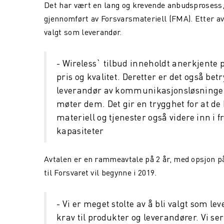
Det har vært en lang og krevende anbudsprosess,
gjennomført av Forsvarsmateriell (FMA). Etter a
valgt som leverandør.
- Wireless` tilbud inneholdt anerkjente 
pris og kvalitet. Deretter er det også be
leverandør av kommunikasjonsløsninger t
møter dem. Det gir en trygghet for at de
materiell og tjenester også videre inn i 
kapasiteter
Avtalen er en rammeavtale på 2 år, med opsjon på y
til Forsvaret vil begynne i 2019.
- Vi er meget stolte av å bli valgt som lev
krav til produkter og leverandører. Vi se