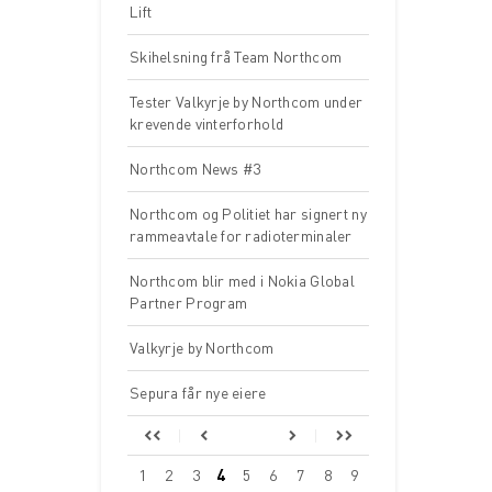
Lift
Skihelsning frå Team Northcom
Tester Valkyrje by Northcom under
krevende vinterforhold
Northcom News #3
Northcom og Politiet har signert ny
rammeavtale for radioterminaler
Northcom blir med i Nokia Global
Partner Program
Valkyrje by Northcom
Sepura får nye eiere
1
2
3
4
5
6
7
8
9