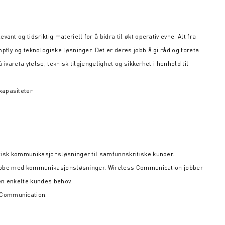
nt og tidsriktig materiell for å bidra til økt operativ evne. Alt fra
pfly og teknologiske løsninger. Det er deres jobb å gi råd og foreta
å ivareta ytelse, teknisk tilgjengelighet og sikkerhet i henhold til
kapasiteter
itisk kommunikasjonsløsninger til samfunnskritiske kunder.
 å jobbe med kommunikasjonsløsninger. Wireless Communication jobber
en enkelte kundes behov.
 Communication.