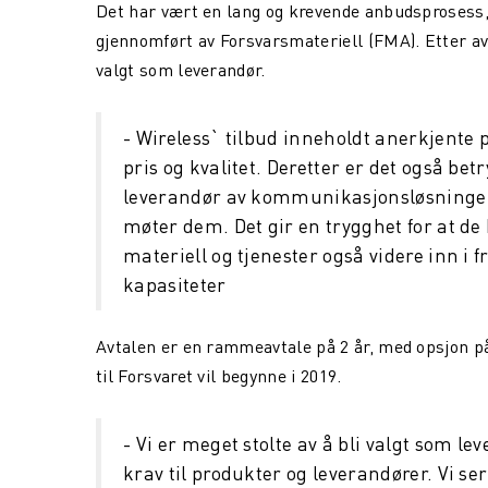
Det har vært en lang og krevende anbudsprosess,
gjennomført av Forsvarsmateriell (FMA). Etter a
valgt som leverandør.
- Wireless` tilbud inneholdt anerkjente 
pris og kvalitet. Deretter er det også be
leverandør av kommunikasjonsløsninger t
møter dem. Det gir en trygghet for at de
materiell og tjenester også videre inn i 
kapasiteter
Avtalen er en rammeavtale på 2 år, med opsjon på y
til Forsvaret vil begynne i 2019.
- Vi er meget stolte av å bli valgt som lev
krav til produkter og leverandører. Vi se