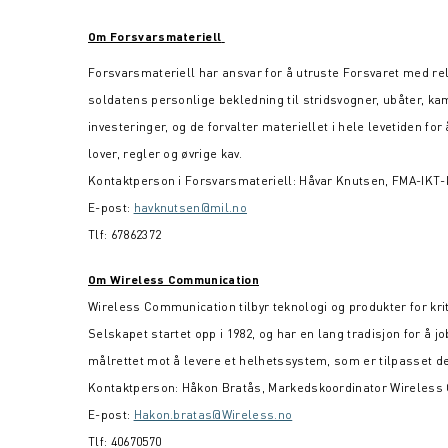
Om Forsvarsmateriell
Forsvarsmateriell har ansvar for å utruste Forsvaret med releva
soldatens personlige bekledning til stridsvogner, ubåter, kam
investeringer, og de forvalter materiellet i hele levetiden for 
lover, regler og øvrige kav.
Kontaktperson i Forsvarsmateriell: Håvar Knutsen, FMA-IKT-
E-post:
havknutsen@mil.no
Tlf: 67862372
Om Wireless Communication
Wireless Communication tilbyr teknologi og produkter for kr
Selskapet startet opp i 1982, og har en lang tradisjon for
målrettet mot å levere et helhetssystem, som er tilpasset d
Kontaktperson: Håkon Bratås, Markedskoordinator Wireless
E-post:
Hakon.bratas@Wireless.no
Tlf: 40670570