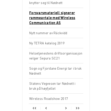
knytter seg til Nødnett
Forsvarsmateriell signerer
rammeavtale med Wireless
Communication AS
Nytt nummer av Räckvidd
Ny TETRA katalog 2019
Helsetjenestens driftsorganisasjon
velger Sepura SC21
Sogn og Fjordane Energi tar i bruk
Nødnett
Statens Vegvesen tar Nødnett i
bruk på høyfjellet
Wireless Roadshow 2017