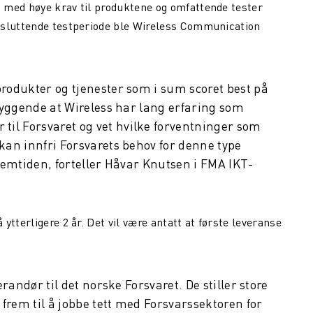
 med høye krav til produktene og omfattende tester
vsluttende testperiode ble Wireless Communication
produkter og tjenester som i sum scoret best på
tryggende at Wireless har lang erfaring som
il Forsvaret og vet hvilke forventninger som
 kan innfri Forsvarets behov for denne type
fremtiden, forteller Håvar Knutsen i FMA IKT-
tterligere 2 år. Det vil være antatt at første leveranse
erandør til det norske Forsvaret. De stiller store
r frem til å jobbe tett med Forsvarssektoren for