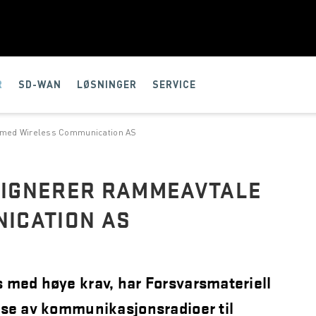
R
SD-WAN
LØSNINGER
SERVICE
 med Wireless Communication AS
SIGNERER RAMMEAVTALE
ICATION AS
 med høye krav, har Forsvarsmateriell
nse av kommunikasjonsradioer til