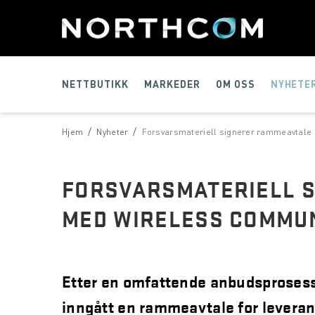
NETTBUTIKK
MARKEDER
OM OSS
NYHETE
/
/
Hjem
Nyheter
Forsvarsmateriell signerer rammeavtale
FORSVARSMATERIELL 
MED WIRELESS COMMUN
Etter en omfattende anbudsprosess
inngått en rammeavtale for levera